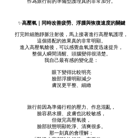
作為旅行前的準備型護理真的非常加分。
✨
高壓氧｜同時改善疲勞、浮腫與恢復速度的關鍵
打完幹細胞靜脈注射後，馬上接著進行高壓氧護理，
這個搭配的效果真的非常明顯。
進入高壓氧艙後，可以感覺血氧濃度迅速提升，
整個人瞬間清醒、頭腦變得很清楚。
我自己最有感的變化是：
眼下變得比較明亮
臉部浮腫明顯減少
膚況更平整、細緻
旅行前因為準備行程的壓力、作息混亂，
臉容易水腫、皮膚也比較敏感，
但做完高壓氧後，
臉部狀態明顯乾淨、清爽很多。
那一刻真的會理解：