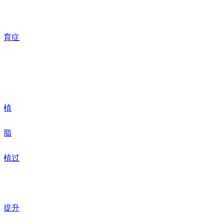
术
发育症
术
移植
吸脂
移植过
头提升