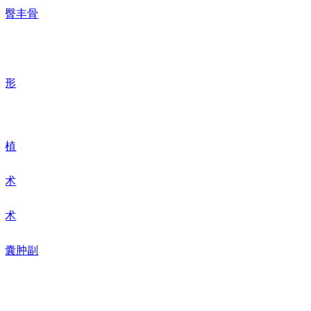
丰臀丰骨
整形
移植
正术
正术
肪囊肿副