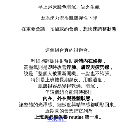
早上起床臉色暗沉、缺乏生氣
芙莱思洪医生
因為壓力覺得肌膚彈性下降
在重要會議、拍攝或約會前，想快速調整狀態
這個組合真的很適合。
幹細胞靜脈注射幫助
身體內在修復
，
高壓氧則是即時改善
浮腫、膚況與疲勞感
，
說是「整個人被重新開機」一點也不誇張。
特別是上班族長期熬夜、用腦過度，
肌膚很容易變得乾燥、暗沉，
但這個組合能同時整理
內在、外在與整體狀態，
讓整體的光澤感、細緻度與精神感都明顯回來。
近期真的會想把它列為
上班族必備保養 routine 第一名。
手术后记