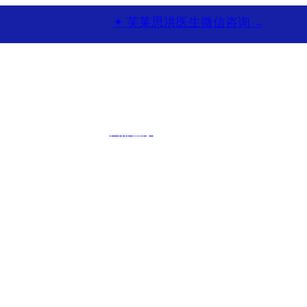
 频道 →
✦ 芙莱思洪医生微信咨询 →
面部整形