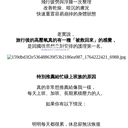
飛行疲勞與浮腫一次整理
改善乾燥、暗沉的膚況
快速重置容易崩掉的身體狀態
老實說，
旅行後的高壓氧真的有一種「被救回來」的感覺，
是回國後最想立刻安排的護理第一名。
干细胞及治疗
特別推薦給忙碌上班族的原因
真的非常想推薦給像我一樣，
每天上班、加班、長期累積壓力的人。
如果你有以下情況：
明明每天都很累，休息卻無法恢復