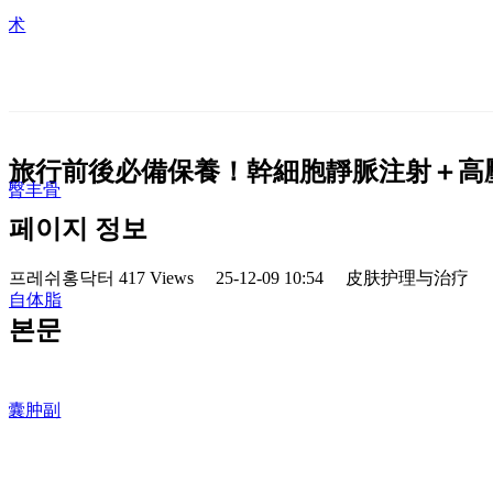
手术
术
术
旅行前後必備保養！幹細胞靜脈注射＋高
丰臀丰骨
페이지 정보
프레쉬홍닥터
417 Views
25-12-09 10:54
皮肤护理与治疗
et2 自体脂
본문
肪囊肿副