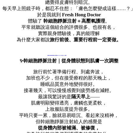
總覺得皮膚特別暗沉。
每天早上照鏡子時，都忍不住想：「膚色怎麼變成這樣……？
於是我就到
Fresh Hong Doctor
體驗了
幹細胞靜脈注射＋高壓氧護理
。
平常就聽說這個組合的評價很多、也很有名，
實際親身體驗後，真的能理解
為什麼大家都說
旅行前後、重要行程前一定要做。
中年整形
✨幹細胞靜脈注射｜從身體狀態到肌膚一次調整
旅行前忙著準備行程、到處奔波，
加班也不少，但在接受療程的那天晚上，
睡眠品質意外地變得很好。
接著幾天，可以慢慢感覺到疲勞感在減輕。
最讓我驚訝的是
隔天早上
——
肌膚明顯變得透亮，膚觸也更柔軟，
上妝服貼度提升很多。
平時只要一累，臉就容易暗沉、看起來沒精神，
但幹細胞靜脈注射給人的感覺是
從身體內部被補滿、被修復，