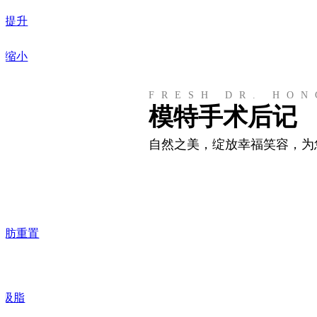
头提升
头缩小
FRESH DR. HON
模特手术后记
自然之美，绽放幸福笑容，为
形
脂肪重置
体吸脂