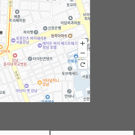
원
100m
로드뷰
길찾기
지도 크게 보기