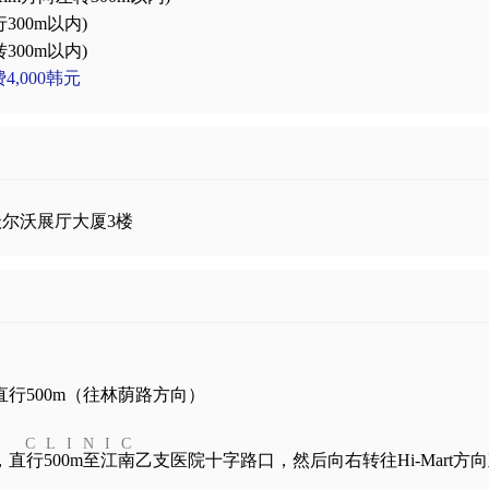
00m以内)
00m以内)
,000韩元
尔沃展厅大厦3楼
直行500m（往林荫路方向）
G CLINIC
直行500m至江南乙支医院十字路口，然后向右转往Hi-Mart方向