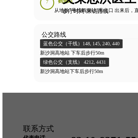
鹤洞站
7
从地铁7号线鹤洞站7号出口 出来后，直
诊疗时间·来访路线
公交路线
蓝色公交（干线）148, 145, 240, 440
新沙洞高地站 下车后步行50m
绿色公交（支线） 4212, 4431
新沙洞高地站下车后步行50m
联系方式
代表电话