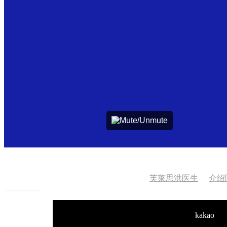
芙莱思洪医生
介绍
kakao