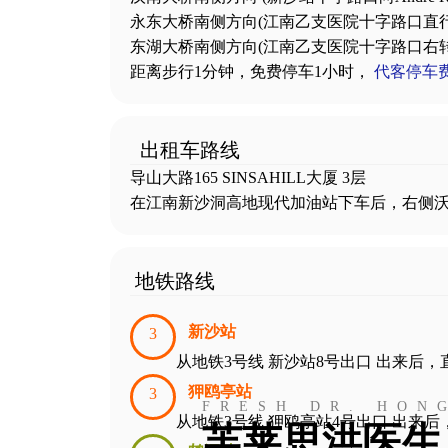
永东大桥南侧方向
(江南乙支医院十字路口直行3
东湖大桥南侧方向
(江南乙支医院十字路口右转3
距离步行1分钟，免费停车1小时，
代客停车费4
出租车路线
导山大路165 SINSAHILL大厦 3层
在江南新沙洞高地现代加油站下车后，右侧沃
地铁路线
新沙站
3
从地铁3号线 新沙站8号出口 出来后，
狎鸥亭站
3
FRESH DR. HON
从地铁3号线 狎鸥亭站4号出口 出来后，
芙莱思洪医生