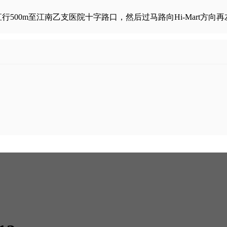
行500m至江南乙支医院十字路口，然后过马路向Hi-Mart方向再