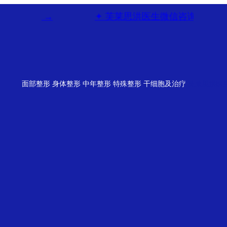
e 频道 →
✦ 芙莱思洪医生微信咨询 →
面部整形
身体整形
中年整形
特殊整形
干细胞及治疗
芙莱思洪医