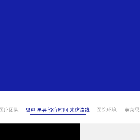
医疗团队
열린 분류
诊疗时间·来访路线
医院环境
芙莱思