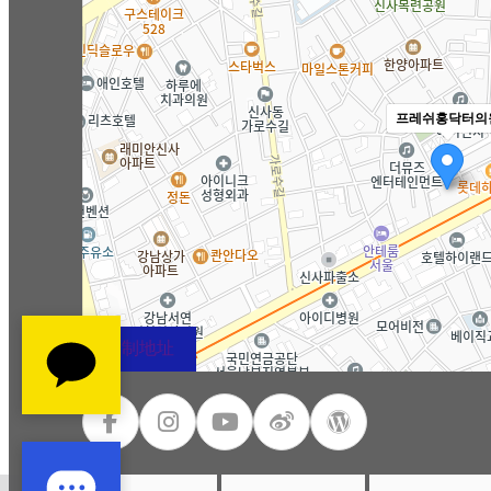
프레쉬홍닥터의
复制地址